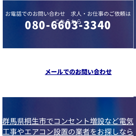
お電話でのお問い合わせ 求人・お仕事のご依頼は
080-6603-3340
こちらから
※営業電話お断り 受付／8：00～18：00
メールでのお問い合わせ
群馬県桐生市でコンセント増設など電気
工事やエアコン設置の業者をお探しなら