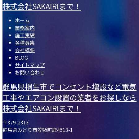
株式会社SAKAIRIまで！
ホーム
業務案内
施工実績
各種募集
会社概要
BLOG
サイトマップ
お問い合わせ
群馬県桐生市でコンセント増設など電気
工事やエアコン設置の業者をお探しなら
株式会社SAKAIRIまで！
〒379-2313
群馬県みどり市笠懸町鹿4513-1